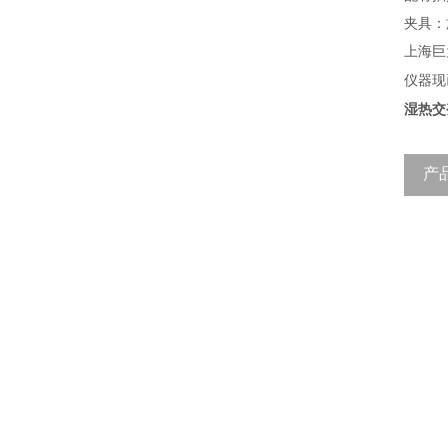
夹具：
上海巨
仪器现
湿热交
产