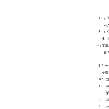
十一、
1、在
2、若
3、在
4、我
行专业
6、备
附件一
主要部
序号
部
1
2
3
4