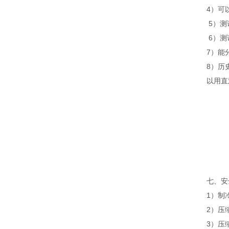
4）可
5）测
6）测
7）能
8）历
以用直
七、安
1）制
2）压
3）压