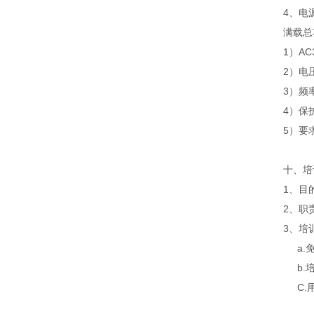
4、电
满载总
1）A
2）电
3）频
4）保
5）要
十、培
1、目
2、职
3、培
a.免
b.培
C.用