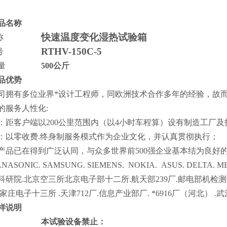
品名称
快速温度变化湿热
试验箱
称
RTHV-150C-5
号
量
500
公斤
品优势
司拥有多位业界*设计工程师，同欧洲技术合作多年的经验，故而
的服务人性化:
：距客户端以200公里范围内（以4小时车程算）设有制造工厂及
：以
零收费
.终身制服务模式作为企业文化，并认真贯彻执行；
产品已在得到广泛认同，与众多世界
前500强
企业基本结为良好
ANASONIC. SAMSUNG. SIEMENS. NOKIA.
ASUS. DELTA. M
科研院.北京空三所北京电子部十二所.航天部239厂.邮电部机检
石家庄电子十三所 .天津712厂.信息产业部厂. *6916厂（河北）
样说明
本试验设备禁止：