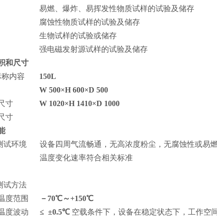
易燃、爆炸、易挥发性物质试样的试验及储存
腐蚀性物质试样的试验及储存
生物试样的试验或储存
强电磁发射源试样的试验及储存
积和尺寸
称内容
150
L
W
500
×
H
600
×
D
500
尺寸
W
1020
×
H 1
410
×
D 1
000
尺寸
能
测试环境
设备四周气流畅通，无高浓度粉尘，无腐蚀性或易燃易
温度变化速率符合相关标准
测试方法
.1温度范围
－
7
0
℃～
+150
℃
.2温度波动
≤ ±0.5℃
空载条件下，设备在稳定状态下，工作空间中