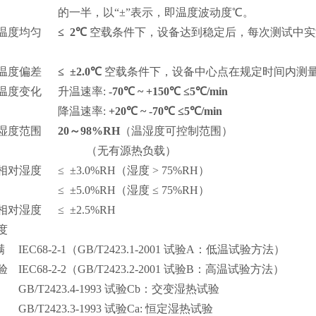
的一半，以“±”表示，即温度波动度℃。
.3温度均匀
≤ 2℃
空载条件下，设备达到稳定后，每次测试中实测
.4温度偏差
≤ ±2.0℃
空载条件下，设备中心点在规定时间内测
.5温度变化
升温速率
:
-
7
0
℃
~ +150
℃ ≤
5
℃
/
min
降温速率
:
+20
℃
~ -
7
0
℃ ≤
5
℃
/
min
.6湿度范围
20～98%RH
（温湿度可控制范围）
（无有源热负载）
.7相对湿度
≤ ±3.0%RH（湿度 > 75%RH）
≤ ±5.0%RH（湿度 ≤ 75%RH）
.8相对湿度
≤ ±2.5%RH
度
满
IEC68-2-1（GB/T2423.1-2001 试验A：低温试验方法）
验
IEC68-2-2（GB/T2423.2-2001 试验B：高温试验方法）
GB/T2423.4-1993 试验Cb：交变湿热试验
GB/T2423.3-1993 试验Ca: 恒定湿热试验