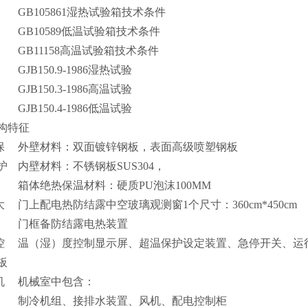
GB105861湿热试验箱技术条件
GB10589低温试验箱技术条件
GB11158高温试验箱技术条件
GJB150.9-1986湿热试验
GJB150.3-1986高温试验
GJB150.4-1986低温试验
构特征
保
外壁材料：双面镀锌钢板，表面高级喷塑钢板
护
内壁材料：不锈钢板SUS304，
箱体绝热保温材料：硬质PU泡沫100MM
大
门上配电热防结露中空玻璃观测窗
1个尺寸：360cm*450cm
门框备防结露电热装置
控
温（湿）度控制显示屏、超温保护设定装置、急停开关、运
板
机
机械室中包含：
制冷机组、接排水装置、风机、配电控制柜