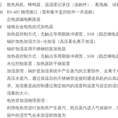
配
散热风机、
蜂鸣器
、温湿度记录仪（选购件）、配电板、试
制
RS-485 物理接口
（需和集中监控软件一并选购）
总电源漏电断路器
加
镍铬合金电热丝式加热器
加热器控制方式：无触点等周期脉冲调宽，SSR（固态继电
锅炉加热加湿方法+冷加湿（高压雾化离子加湿）
锅炉加湿采用不锈钢铠装加热器
加热器控制方式：无触点等周期脉冲调宽，SSR（固态继电
水位控制装置，加热器防干烧装置
加湿原理：锅炉是加湿系统中产生蒸汽的主要部件。去离子
高压水蒸汽，通过保温后的不锈钢管连接到通道风机的出风
求。加湿量是由控制通过测定箱内的湿度和温度与设定的湿
湿量的大小。
电热管加湿物理原理：
利用电热管进行加热而产生蒸汽，然后蒸汽进入气候箱中，
箱中的湿空气在未加湿前焓值为