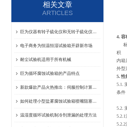
相关文章
ARTICLES
巨为仪器有转子硫化仪和无转子硫化仪的技术比较
4.
容
标
电子商务为恒温恒湿试验箱开辟新市场
积
耐尘试验机适用于所有机械
内箱
外型
巨为循环腐蚀试验箱的产品特点
5.
性
5.1.
新款爆款产品火热推出：伺服控制计算机系统拉力试验机
条件
如何处理小型盐雾腐蚀试验箱喷嘴阻塞无法喷雾
5.2.
温湿度循环试验机制冷剂泄漏的处理方法
5.2
5.2