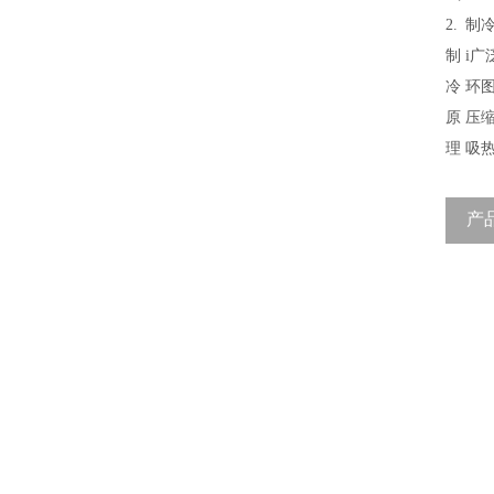
2.
制
制
i
冷
环
原
压
理
吸
产