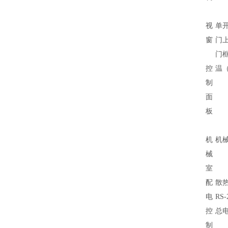
视
单
窗
门上
门
控
温
制
面
板
机
机
械
室
配
散
电
RS
控
总
制