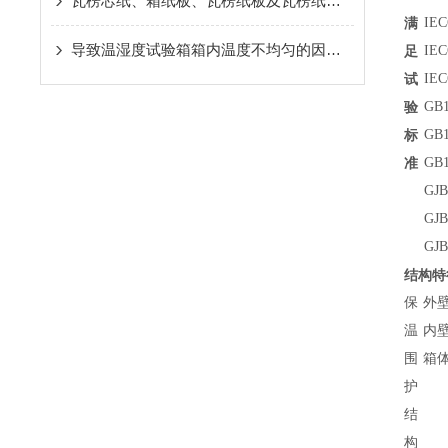
瓦楞芯纸、箱纸板、瓦楞纸板及瓦楞纸箱检测仪及检测标准介绍
满
IE
导致温湿度试验箱箱内温度不均匀的因素有哪些？
足
IE
试
IEC
验
GB
标
GB
准
GB
GJ
GJ
GJ
结构特
保
外
温
内壁
围
箱体
护
结
构