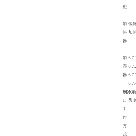
柜
加
镍
热
加
器
加
6.
湿
6.
器
6.
6.
制冷系
1.
风
工
作
方
式