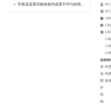
导致温湿度试验箱箱内温度不均匀的因素有哪些？
足
IE
试
IEC
验
GB
标
GB
准
GB
GJ
GJ
GJ
结构特
保
外
温
内壁
围
箱体
护
结
构