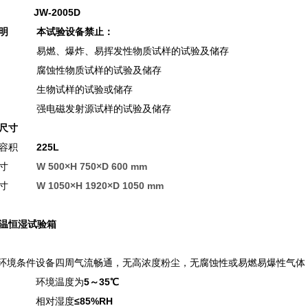
JW-2005D
明
本试验设备禁止：
易燃、爆炸、易挥发性物质试样的试验及储存
腐蚀性物质试样的试验及储存
生物试样的试验或储存
强电磁发射源试样的试验及储存
尺寸
容积
225L
寸
W 500
×
H 750
×
D 600 mm
寸
W 1050
×
H 1920
×
D 1050 mm
温恒湿试验箱
试环境条件
设备四周气流畅通，无高浓度粉尘，无腐蚀性或易燃易爆性气体
环境温度为
5～35℃
相对湿度
≤85%RH