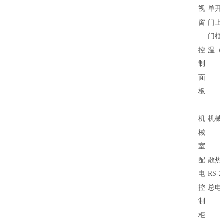
视
单
窗
门上
门
控
温
制
面
板
机
机
械
室
配
散
电
RS
控
总
制
柜