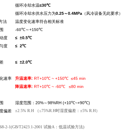
循环冷却水温
≤30℃
循环冷却水供水压力为
0.25～0.4MPa
（风冷设备无此要求）
试方法
温度变化速率符合相关标准
围
-60
℃～
+150
℃
动度
≤ ±0.5℃
匀度
≤ 2℃
差
≤ ±2.0℃
化速率
升温速率
:
RT+10℃ ~ +150℃ ≤45 min
降温速率
:
RT+10℃ ~ -60℃ ≤80 min
围
湿度范围：20%～98%RH (+10℃~+90℃)
度偏差
±2.5% R.H （≤75%R.H时湿度偏差：±5% R.H）
C68-2-1(GB/T2423.1-2001 试验A：低温试验方法)