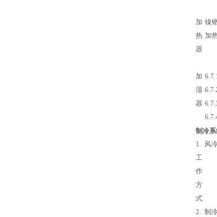
加
镍
热
加
器
加
6.
湿
6.
器
6.
6.
制冷系
1.
风
工
作
方
式
2.
制