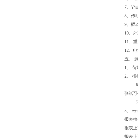
7、Y轴
8、传
9、驱
10、外
11、重
12、电
五、 
1、 
2、 
每一测
张纸可
同时
3、 
报表抬
报表上
报表上