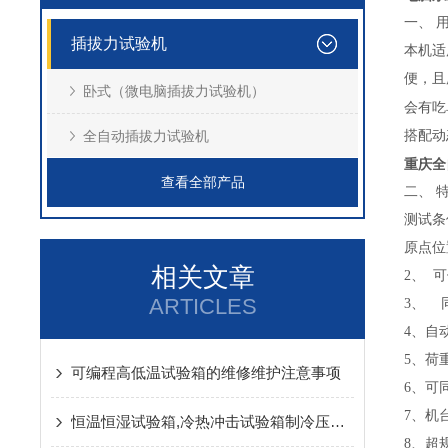
一、 
插拔力试验机
本机适
便，且
卧式（微电脑插拔力试验机）
会有吃
全自动插拔力试验机
搭配动
重庆全
查看全部产品
二、 
测试条
原点位
相关文章
2、 
ARTICLES
3、 
4、自
5、荷
可编程高低温试验箱的维修维护注意事项
6、可同
7、机
恒温恒湿试验箱,冷热冲击试验箱制冷压缩机的保养
8、超