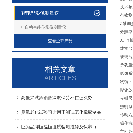
技术参
智能型影像测量仪
有效测量
Z轴调
自动智能型影像测量仪
分辨率：
X、Y轴
查看全部产品
载物台
玻璃台尺
承载重量
相关文章
影像系
ARTICLES
物镜：
影像放大
高低温试验箱低温度保持不住怎么办
光栅尺
照明系
臭氧老化试验箱适用于测试硫化橡胶制品
传动方
操作方
巨为品牌恒温恒湿试验箱维修及保养（必读）
主机外形