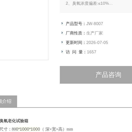
2、臭氧浓度偏差:≤10%
3、温度范围：RT+10℃～＋80℃
产品型号：
JW-8007
厂商性质：
生产厂家
更新时间：
2026-07-05
访 问 量：
1657
产品咨询
细介绍
臭氧老化试验箱
0*1000*1000
尺寸：80
（ 深×宽×高）mm