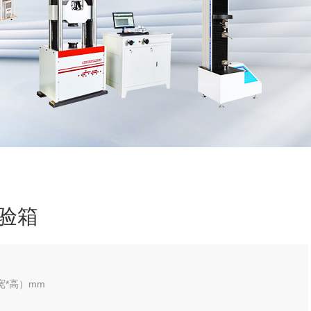
验箱
*宽*高）mm