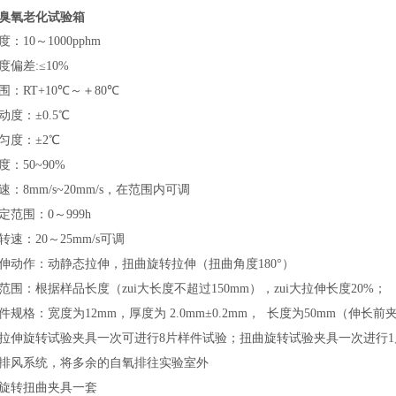
臭氧老化试验箱
：10～1000pphm
度偏差:≤10%
围：RT+10℃～＋80℃
动度：±0.5℃
匀度：±2℃
：50~90%
：8mm/s~20mm/s，在范围内可调
定范围：0～999h
速：20～25mm/s可调
伸动作：动静态拉伸，扭曲旋转拉伸（扭曲角度180°）
范围：根据样品长度（zui大长度不超过150mm），zui大拉伸长度20%；
件规格：宽度为12mm，厚度为 2.0mm±0.2mm， 长度为50mm（伸
拉伸旋转试验夹具一次可进行8片样件试验；扭曲旋转试验夹具一次进行1
排风系统，将多余的自氧排往实验室外
旋转扭曲夹具一套