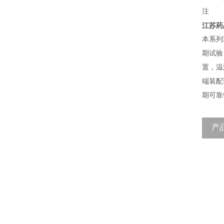
注
江苏药
本系列
期试验
置，温
端装配
期可靠
产