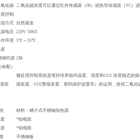
二氧化碳
二氧化碳浓度可以通过红外传感器（IR）或热导传感器（TC）
浓度控制
加湿方式
自然蒸发
电源电压
220V 50HZ
工作环境
5℃～35℃
温度
载物托架
2块
（标配）
微处理控制系统是维持培养箱内温度、湿度和CO2 浓度稳态的
系统
报装置、CO2警报装置、密码保护设置等）的运用，使得二氧化
统
材料：鳍片式不锈钢加热器
温度
*铂电阻
湿度
*铂电阻
质
不锈钢板