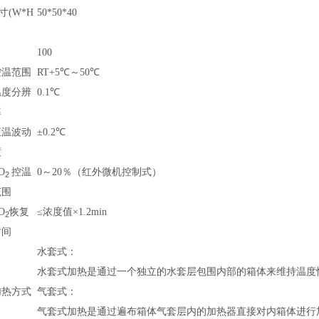
寸(W*H
50*50*40
100
控温范围
RT+5℃～50℃
温度分辨
0.1℃
率
恒温波动
±0.2℃
度
O
控温
0～20％（红外微机控制式）
2
范围
O
恢复
≤浓度值×1.2min
2
时间
水套式：
水套式加热是通过一个独立的水套层包围内部的箱体来维持温度
加热方式
气套式：
气套式加热是通过遍布箱体气套层内的加热器直接对内箱体进行