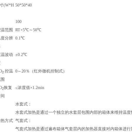
寸(W*H
50*50*40
100
控温范围
RT+5℃～50℃
温度分辨
0.1℃
率
恒温波动
±0.2℃
度
O
控温
0～20％（红外微机控制式）
2
范围
O
恢复
≤浓度值×1.2min
2
时间
水套式：
水套式加热是通过一个独立的水套层包围内部的箱体来维持温度
加热方式
气套式：
气套式加热是通过遍布箱体气套层内的加热器直接对内箱体进行