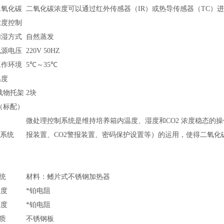
二氧化碳
二氧化碳浓度可以通过红外传感器（IR）或热导传感器（TC）
浓度控制
加湿方式
自然蒸发
电源电压
220V 50HZ
工作环境
5℃～35℃
温度
载物托架
2块
（标配）
微处理控制系统是维持培养箱内温度、湿度和CO2 浓度稳态的
系统
报装置、CO2警报装置、密码保护设置等）的运用，使得二氧化
统
材料：鳍片式不锈钢加热器
温度
*铂电阻
湿度
*铂电阻
质
不锈钢板