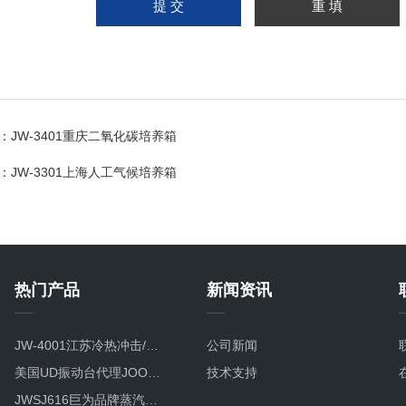
：
JW-3401重庆二氧化碳培养箱
：
JW-3301上海人工气候培养箱
热门产品
新闻资讯
JW-4001江苏冷热冲击/温度冲击/高低温冲击试验箱
公司新闻
美国UD振动台代理JOOWAY振动台跻身世界四强
技术支持
JWSJ616巨为品牌蒸汽喷射试验箱厂家