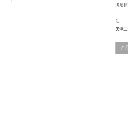
满足标
注
天津二
产