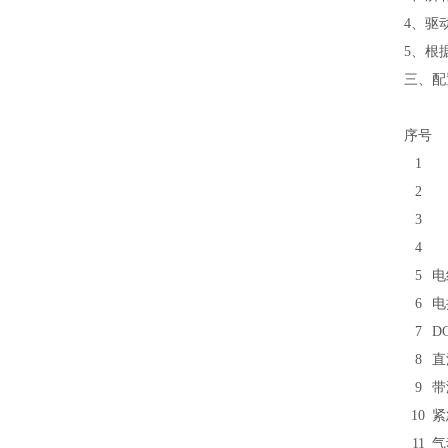
4、驱
5、根
三、配
序号
1
2
3
4
5
电
6
电控
7
D
8
直
9
带
10
紧急
11
气