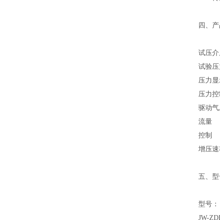
四、产
试压介
试验压
压力显
压力控
驱动气
流量
控制
增压速
五、型
型号：
JW-ZD