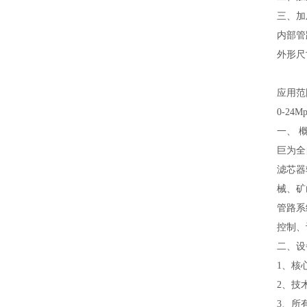
三、加
内部管路
外形尺寸
应用范
0-2
一、 
巨为全
滤芯器
械、矿
管路系
控制、
二、设
1、核
2、技
3、所