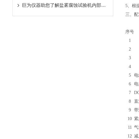
巨为仪器助您了解盐雾腐蚀试验机内部结构特点与使用方法
5、根
三、配
序号
1
2
3
4
5
电
6
电控
7
D
8
直
9
带
10
紧急
11
气
12
减压