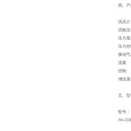
四、产
试压介
试验压
压力显
压力控
驱动气
流量
控制
增压速
五、型
型号：
JW-ZD