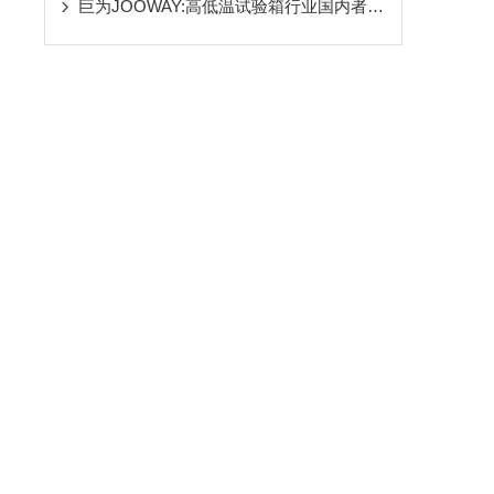
巨为JOOWAY:高低温试验箱行业国内者力挺自主研发