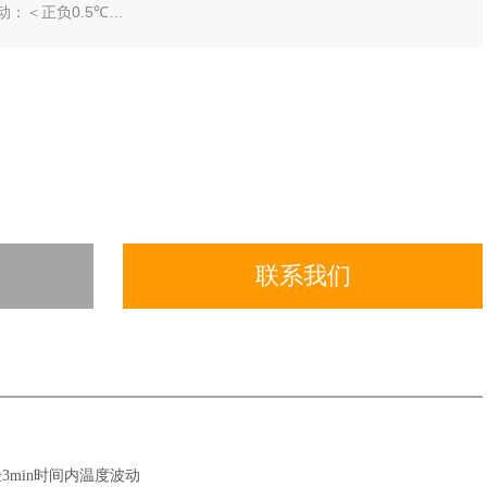
动：＜正负0.5℃
（单试样法）
（单试样法）
m
联系我们
3min时间内温度波动