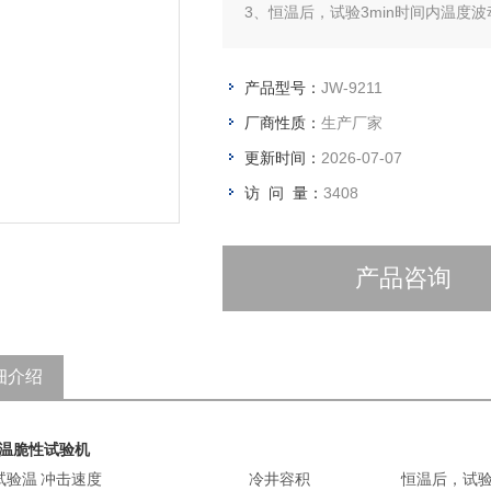
3、恒温后，试验3min时间内温度波
4、冲击头半径：R1.5正负0.1mm
5、冲击器中心到夹持器下端距离：
产品型号：
JW-9211
橡胶：8正负0.3mm 或11正负0.5m
塑料：3.6正负0.1mm
厂商性质：
生产厂家
更新时间：
2026-07-07
访 问 量：
3408
产品咨询
细介绍
温脆性试验机
试验温
冲击速度
冷井容积
恒温后，试验