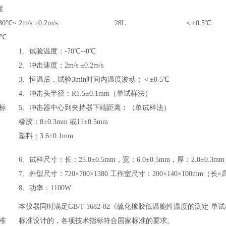
度
-80℃~
2m/s ±0.2m/s
28L
＜±0.5℃
0℃
1、试验温度：-70℃--0℃
2、冲击速度：2m/s ±0.2m/s
3、恒温后，试验3min时间内温度波动：＜±0.5℃
4、冲击头半径：R1.5±0.1mm（单试样法）
标
5、冲击器中心到夹持器下端距离：（单试样法）
橡胶：8±0.3mm 或11±0.5mm
塑料：3.6±0.1mm
6、试样尺寸：长：25.0±0.5mm，宽：6.0±0.5mm，厚：2.0±0.3mm
7、外型尺寸：720×700×1380 工作室尺寸：200×140×100mm（长
8、功率：1100W
本仪器同时满足GB/T 1682-82《硫化橡胶低温脆性温度的测定 单
准
标准设计的，各项技术指标符合国家标准的要求。