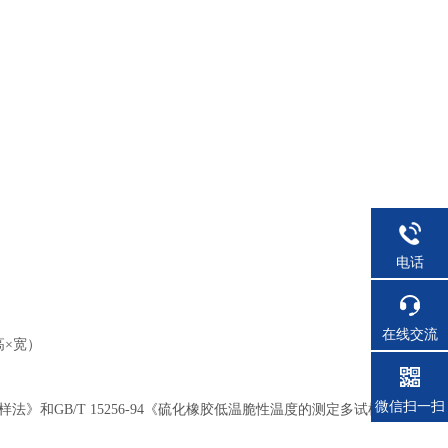
电话
在线交流
×高×宽）
微信扫一扫
试样法》和GB/T 15256-94《硫化橡胶低温脆性温度的测定多试样法》国家