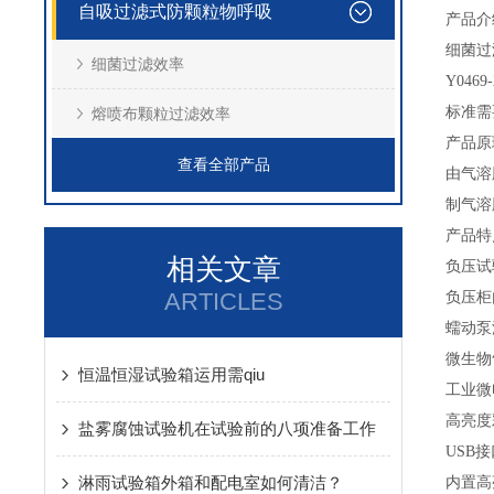
自吸过滤式防颗粒物呼吸
产品介
细菌过
细菌过滤效率
Y0469-
标准需
熔喷布颗粒过滤效率
产品原
查看全部产品
由气溶
制气溶
产品特
相关文章
负压试
ARTICLES
负压柜
蠕动泵
微生物
恒温恒湿试验箱运用需qiu
工业微
高亮度
盐雾腐蚀试验机在试验前的八项准备工作
USB
接
淋雨试验箱外箱和配电室如何清洁？
内置高