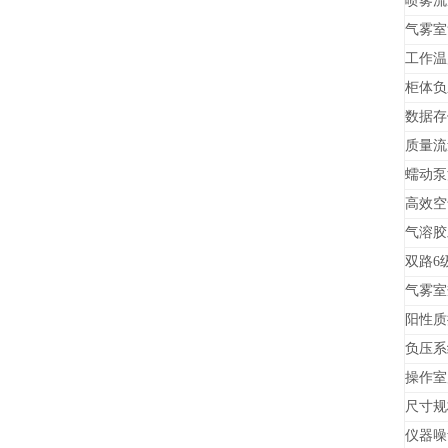
喷雾流
气雾室
工作温
柜体负
数据存
质量流
蠕动泵
高效空
气溶胶
双路
6
气雾室
阳性质
负压系
操作室
尺寸规
仪器噪