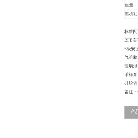
重量
整机功
标准配
BFE
实
6
级安
气溶胶
玻璃混
采样泵
硅胶管
备注：
产