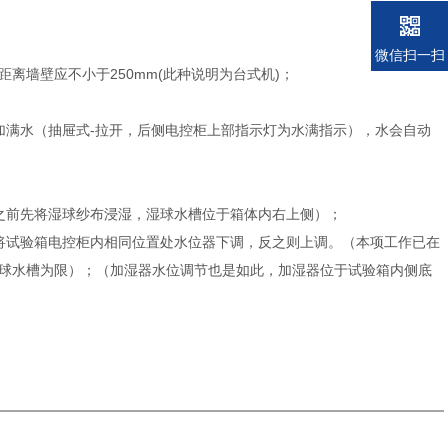
微信扫一扫
离墙壁应不小于250mm(此种说明为台式机)；
加满水（抽屉式-拉开，后侧电控柜上部指示灯为水满指示），水会自动
之前先将湿球纱布浸湿，湿球水槽位于箱体内右上侧）；
将试验箱电控柜内相同位置处水位器下调，反之则上调。（本项工作已在
球水槽为限）；（加湿器水位调节也是如此，加湿器位于试验箱内侧底