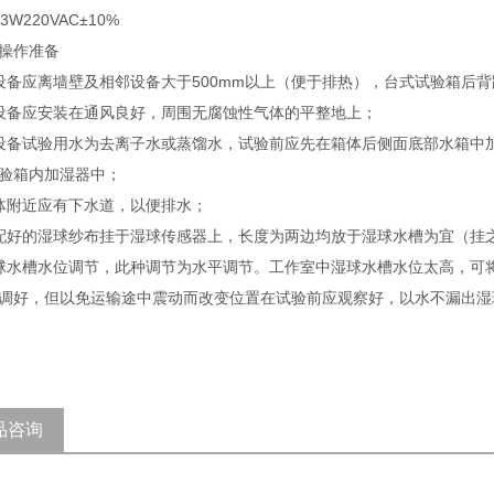
3W220VAC±10%
操作准备
设备应离墙壁及相邻设备大于500mm以上（便于排热），台式试验箱后背距
设备应安装在通风良好，周围无腐蚀性气体的平整地上；
设备试验用水为去离子水或蒸馏水，试验前应先在箱体后侧面底部水箱中
验箱内加湿器中；
体附近应有下水道，以便排水；
配好的湿球纱布挂于湿球传感器上，长度为两边均放于湿球水槽为宜（挂
球水槽水位调节，此种调节为水平调节。工作室中湿球水槽水位太高，可
调好，但以免运输途中震动而改变位置在试验前应观察好，以水不漏出湿
品咨询