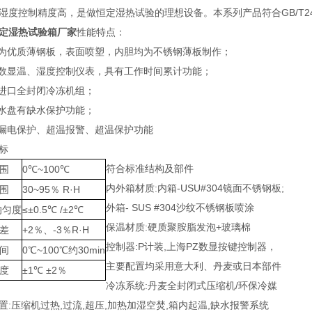
度控制精度高，是做恒定湿热试验的理想设备。本系列产品符合GB/T2423.2，GB
定湿热试验箱厂家
性能特点：
壳为优质薄钢板，表面喷塑，内胆均为不锈钢薄板制作；
能数显温、湿度控制仪表，具有工作时间累计功能；
有进口全封闭冷冻机组；
湿水盘有缺水保护功能；
有漏电保护、超温报警、超温保护功能
标
符合标准结构及部件
围
0℃~100℃
内外箱材质:内箱-USU#304镜面不锈钢板;
围
30~95％ R·H
外箱- SUS #304沙纹不锈钢板喷涂
均匀度
≤±0.5℃ /±2℃
保温材质:硬质聚胺脂发泡+玻璃棉
差
+2％、-3％R·H
控制器:P计装,上海PZ数显按键控制器，
间
0℃~100℃约30min
主要配置均采用意大利、丹麦或日本部件
度
±1℃ ±2％
冷冻系统:丹麦全封闭式压缩机/环保冷媒
置:压缩机过热,过流,超压,加热加湿空焚,箱内起温,缺水报警系统