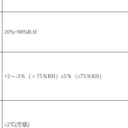
20%~98%R.H
+2～-3％（＞75％RH）±5％（≤75％RH）
≤2℃(空载)