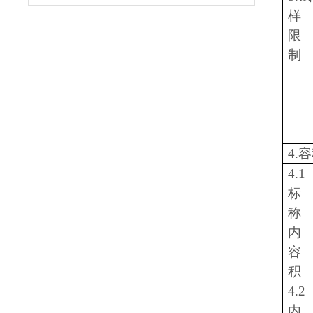
样
限
制
4.
4.1
标
称
内
容
积
4.2
内