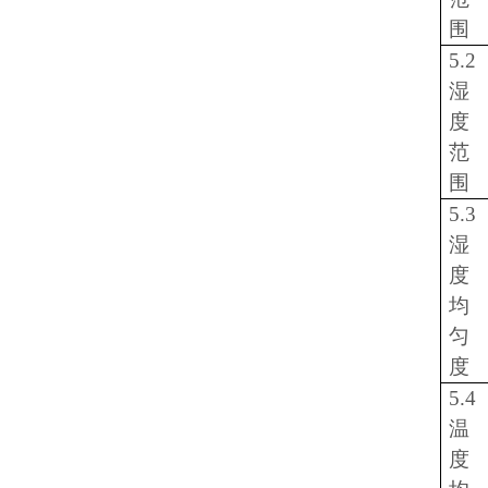
围
5.2
湿
度
范
围
5.3
湿
度
均
匀
度
5.4
温
度