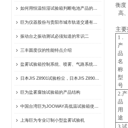
衡度
如何用恒温恒湿试验箱判断电池产品的优劣？
高、
巨为仪器股份与贵阳市城市轨道交通有限公司牵手合作
主要
振动台之振动测试必须知道的常识二
1 .
产
三丰圆度仪的性能特点介绍
品
名
盐雾试验箱控制系统、喷雾、气路系统及加热系统
称
型
日本JIS Z8901试验粉尘，日本JIS Z8901关东沙，日本JIS Z8901关东土全国
号
巨为盐雾腐蚀试验箱的产品结构
2.产
品
中国台湾巨为JOOWAY高低温试验箱使用过程中需注意的小细节
用
途
上海巨为专业订制小型盐雾试验机
3.试