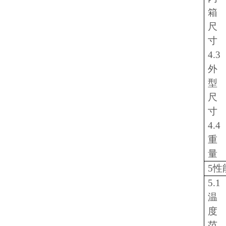
箱
尺
寸
4.3
外
型
尺
寸
4.4
重
量
5性
5.1
温
度
范