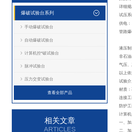
详细规
爆破试验台系列
试压
供电：
手动爆破试验台
管路爆
自动爆破试验台
液压制
计算机控*破试验台
非石油基
气压、真
脉冲试验台
以上依
压力交变试验台
试验介
材质：
查看全部产品
连接工
防护工
计算机
相关文章
一、加
ARTICLES
二、加