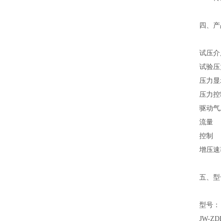
四、产
试压介
试验压
压力显
压力控
驱动气
流量
控制
增压速
五、型
型号：
JW-ZD