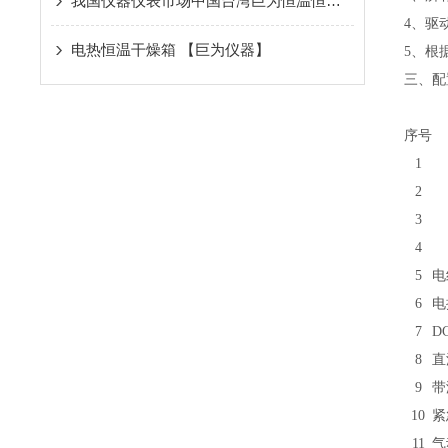
我国仪器仪表市场中国台湾巨为恒温恒湿试验箱生产厂家竞争加剧
4、驱
电热恒温干燥箱 【巨为仪器】
5、根
三、配
序号
1
2
3
4
5
电
6
电控
7
D
8
直
9
带
10
紧急
11
气