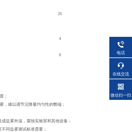
26
4
电话
0
在线交流
微信扫一扫
位置；
盐雾，难以调节沉降量均匀性的弊端；
造成盐雾外溢，腐蚀实验室和其他设备；
证不同盐雾测试标准需要；