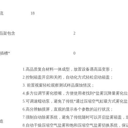
流
18
品架包含
2
插槽*
0
1.高品质复合材料一体成型，放置设备遇高温变形；
2.控制箱盖开启和关闭，自动化方式轻松启动箱盖；
3. 前置视窗轻松观察测试样品腐蚀情况；
4.多方位调节雾化喷嘴，方便使用者找到*盐雾沉降量雾化
5.可调速蠕动泵，避免了传统*通过压缩空气虹吸方式雾化
6.高分辨触摸屏，直观的显示各个参数的运行状况；
7.强制自动除雾系统，避免了传统随时可以开启盐雾箱盖，
造
8.自动干燥压缩空气盐雾和饱和压缩空气盐雾切换系统，保