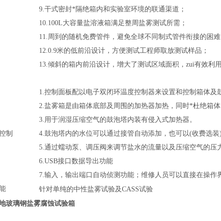
9.干式密封*隔绝箱内和实验室环境的联通渠道；
10.100L大容量盐溶液箱满足整周盐雾测试所需；
11.周到的随机免费管件，避免全球不同制式管件衔接的困难
12.0.9米的低前沿设计，方便测试工程师取放测试样品；
13.倾斜的箱内前沿设计，增大了测试区域面积，zui有效利
1.控制面板配以电子双闭环温度控制器来设置和控制箱体及
2.盐雾箱是由箱体底部及周围的加热器加热，同时*杜绝箱
3.用于润湿压缩空气的鼓泡塔内装有侵入式加热器。
控制
4.鼓泡塔内的水位可以通过接管自动添加，也可以(收费选装
5.通过蠕动泵、调压阀来调节盐水的流量以及压缩空气的压
6.USB接口数据导出功能
7.输入，输出端口自动侦测功能；维修人员可以直接在操
能
针对单纯的中性盐雾试验及CASS试验
地玻璃钢盐雾腐蚀试验箱