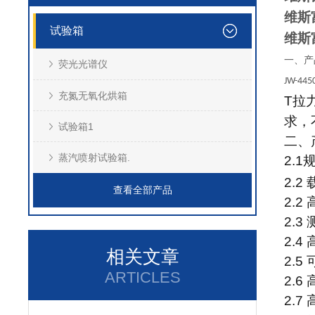
维斯
试验箱
维斯
一、产
荧光光谱仪
JW-445
充氮无氧化烘箱
T拉
求，
试验箱1
二、
蒸汽喷射试验箱.
2.1
2.2
查看全部产品
2.2
2.3
2.
相关文章
2.
ARTICLES
2.
2.