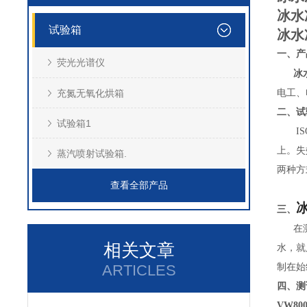
冰水
试验箱
冰水
一、产
荧光光谱仪
冰
充氮无氧化烘箱
电工、
二、试
试验箱1
ISO
上。失
蒸汽喷射试验箱.
两种方式
查看全部产品
三、
在测
相关文章
水，就
ARTICLES
制在始
四、测
VW800