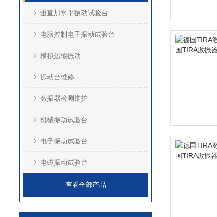
垂直加水平振动试验台
电脑控制电子振动试验台
模拟运输振动
振动台维修
激振器检测维护
机械振动试验台
电子振动试验台
电磁振动试验台
查看全部产品