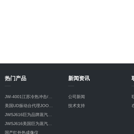
热门产品
新闻资讯
JW-4001江苏冷热冲击/温度冲击/高低温冲击试验箱
公司新闻
美国UD振动台代理JOOWAY振动台跻身世界四强
技术支持
JWSJ616巨为品牌蒸汽喷射试验箱厂家
JWSJ616美国巨为蒸汽喷射试验箱厂家
国产红外热成像仪