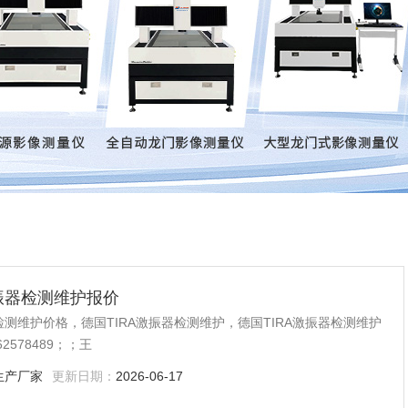
激振器检测维护报价
检测维护价格，德国TIRA激振器检测维护，德国TIRA激振器检测维护
62578489；；王
生产厂家
更新日期：
2026-06-17