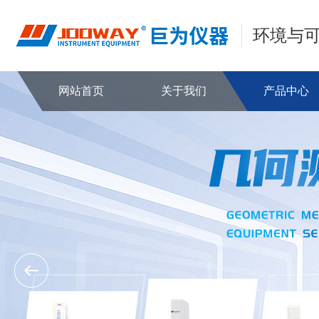
环境与
网站首页
关于我们
产品中心