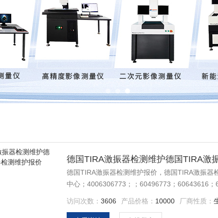
德国TIRA激振器检测维护德国TIRA
德国TIRA激振器检测维护报价，德国TIRA激振器
中心；4006306773；；60496773；60643616；
访问次数：
3606
产品价格：
10000
厂商性质：