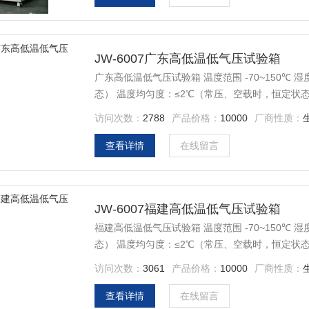
JW-6007广东高低温低气压试验箱
广东高低温低气压试验箱 温度范围 -70~150℃ 湿度范围 20˜98% 温度波动度：≤正负0.5℃（常压、空载时，恒定状
态） 温度均匀度：≤2℃（常压、空载时，恒定状态） 温度偏差：≤正负2℃（常压、空载时，恒定状态） 降温速率：
0.8~1℃/min，升温速率：2~3℃
访问次数：
2788
产品价格：
10000
厂商性质：
查看详情
在线留言
JW-6007福建高低温低气压试验箱
福建高低温低气压试验箱 温度范围 -70~150℃ 湿度范围 20˜98% 温度波动度：≤正负0.5℃（常压、空载时，恒定状
态） 温度均匀度：≤2℃（常压、空载时，恒定状态） 温度偏差：≤正负2℃（常压、空载时，恒定状态） 降温速率：
0.8~1℃/min，升温速率：2~3℃
访问次数：
3061
产品价格：
10000
厂商性质：
查看详情
在线留言