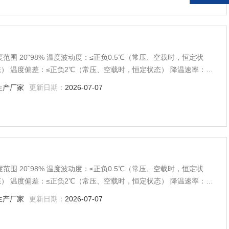
生产厂家
更新日期：
2026-07-07
生产厂家
更新日期：
2026-07-07