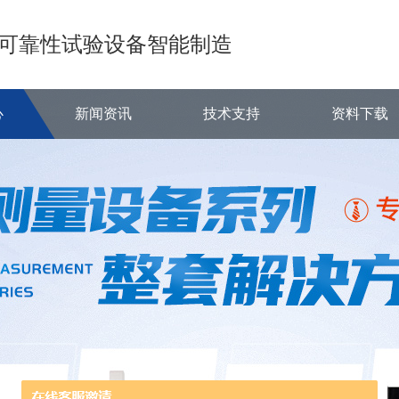
可靠性试验设备智能制造
心
新闻资讯
技术支持
资料下载