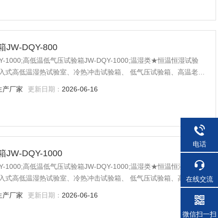
-DQY-800
QY-1000;高低温低气压试验箱JW-DQY-1000;温湿类★恒温恒湿试验
入式高低温湿热试验室、冷热冲击试验箱、 低气压试验箱、高温老化
生产厂家
更新日期：
2026-06-16
电话
-DQY-1000
QY-1000;高低温低气压试验箱JW-DQY-1000;温湿类★恒温恒湿试验
入式高低温湿热试验室、冷热冲击试验箱、 低气压试验箱、高温老化
在线交流
生产厂家
更新日期：
2026-06-16
微信扫一扫