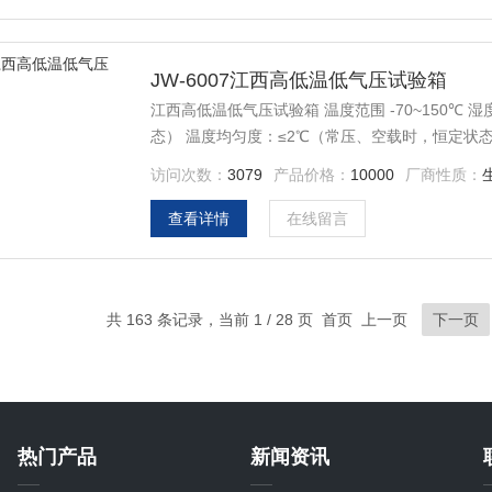
JW-6007江西高低温低气压试验箱
江西高低温低气压试验箱 温度范围 -70~150℃ 湿度范围 20˜98% 温度波动度：≤正负0.5℃（常压、空载时，恒定状
态） 温度均匀度：≤2℃（常压、空载时，恒定状态） 温度偏差：≤正负2℃（常压、空载时，恒定状态） 降温速率：
0.8~1℃/min，升温速率：2~3℃
访问次数：
3079
产品价格：
10000
厂商性质：
查看详情
在线留言
共 163 条记录，当前 1 / 28 页 首页 上一页
下一页
热门产品
新闻资讯