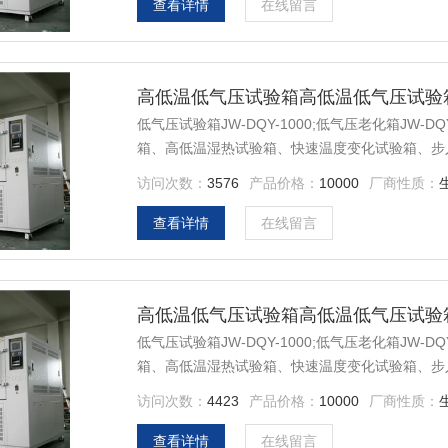
查看详情
在线留言
高低温低气压试验箱高低温低气压试验箱JW
低气压试验箱JW-DQY-1000;低气压老化箱JW-D
箱、高低温湿热试验箱、快速温度变化试验箱、步
房、温度湿度振动综合试验箱、高温试验箱; ;王
访问次数：
3576
产品价格：
10000
厂商性质：
查看详情
在线留言
高低温低气压试验箱高低温低气压试验箱JW
低气压试验箱JW-DQY-1000;低气压老化箱JW-D
箱、高低温湿热试验箱、快速温度变化试验箱、步
房、温度湿度振动综合试验箱、高温试验箱。
访问次数：
4423
产品价格：
10000
厂商性质：
查看详情
在线留言