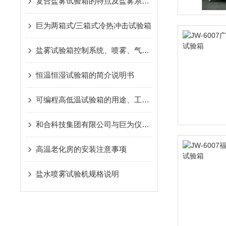
复合盐雾试验箱的特点及盐雾系统介绍
巨为两箱式/三箱式冷热冲击试验箱
盐雾试验箱控制系统、喷雾、气路系统及加热系统
恒温恒湿试验箱的简介说明书
可编程高低温试验箱的用途、工作原理及使用注意事项
和合科技集团有限公司与巨为仪器设备公司牵手合作
高温老化房的安装注意事项
盐水喷雾试验机规格说明