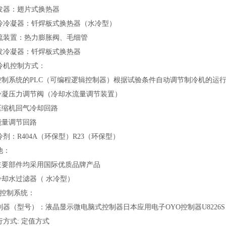
 蒸发器：翅片式换热器
 水冷冷凝器：钎焊板式换热器（水冷型）
 节流装置：热力膨胀阀、毛细管
 蒸发冷凝器：钎焊板式换热器
 制冷机控制方式：
.1 控制系统的PLC（可编程逻辑控制器）根据试验条件自动调节制冷机的运
.2 冷凝压力调节阀（冷却水流量调节装置）
3 压缩机回气冷却回路
4 能量调节回路
制冷剂：R404A（环保型）R23（环保型）
其他：
.1 主要部件均采用国际优质品牌产品
2 冷却水过滤器（ 水冷型）
电气控制系统：
 控制器（型号）：液晶显示微电脑式控制器日本应用电子OYO控制器U8226S
运行方式: 定值方式