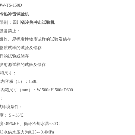
W-TS-150D
冷热冲击试验机
四川省冷热冲击试验机
品限制：
设备禁止：
爆炸、易挥发性物质试样的试验及储存
物质试样的试验及储存
样的试验或储存
发射源试样的试验及储存
积和尺寸：
称内容积（L）：150L
称内箱尺寸（mm）：W 500×H 500×D600
能：
测试环境条件：
度： 5～35℃
度≤85%RH、循环冷却水温≤30℃
水供水压力为0.25～0.4MPa