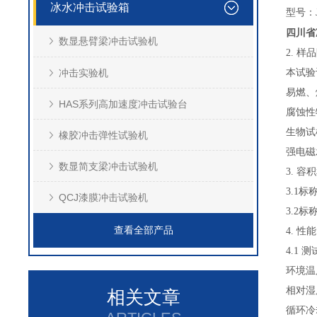
冰水冲击试验箱
型号：J
四川省
数显悬臂梁冲击试验机
2. 样
冲击实验机
本试验
易燃、
HAS系列高加速度冲击试验台
腐蚀性
生物试
橡胶冲击弹性试验机
强电磁
数显简支梁冲击试验机
3. 容
3.1标
QCJ漆膜冲击试验机
3.2标
查看全部产品
4. 性
4.1 
环境温
相对湿
相关文章
循环冷却