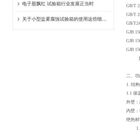
电子股飘红 试验箱行业发展正当时
GB/T
GB/T
关于小型盐雾腐蚀试验箱的使用这些细节不可忽略
GB/T
GJB 1
GJB 1
GJB 
如未
二、功
1. 结
1.1 
外壁：
内壁：
绝热材
1.2
风机