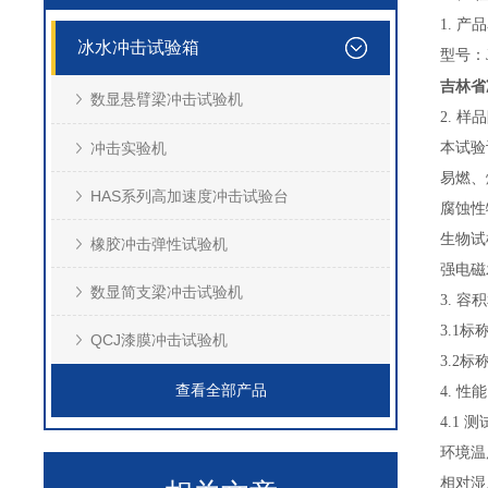
1. 
冰水冲击试验箱
型号：J
吉林省
数显悬臂梁冲击试验机
2. 样
冲击实验机
本试验
易燃、
HAS系列高加速度冲击试验台
腐蚀性
生物试
橡胶冲击弹性试验机
强电磁
数显简支梁冲击试验机
3. 容
3.1标
QCJ漆膜冲击试验机
3.2标
查看全部产品
4. 性
4.1 
环境温
相对湿