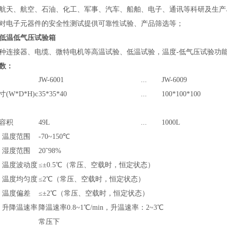
航天、航空、石油、化工、军事、汽车、船舶、电子、通讯等科研及生产
对电子元器件的安全性测试提供可靠性试验、产品筛选等；
低温低气压试验箱
种连接器、电缆、微特电机等高温试验、低温试验，温度-低气压试验功
数：
JW-6001
...
JW-6009
(W*D*H)c
35*35*40
...
100*100*100
容积
49L
...
1000L
温度范围
-70~150℃
湿度范围
20˜98%
温度波动度
≤±0.5℃（常压、空载时，恒定状态）
温度均匀度
≤2℃（常压、空载时，恒定状态）
温度偏差
≤±2℃（常压、空载时，恒定状态）
升降温速率
降温速率0.8~1℃/min，升温速率：2~3℃
常压下