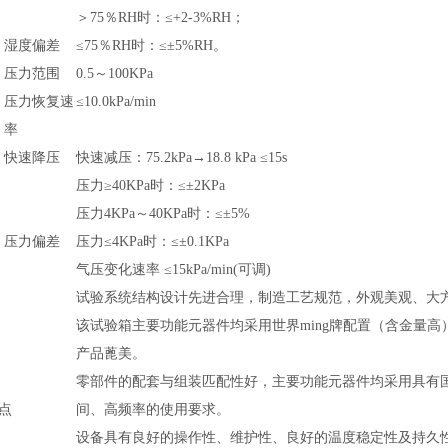
＞75％RH时：≤+2-3%RH；
湿度偏差
≤75％RH时：≤±5%RH。
压力范围
0.5～100KPa
压力恢复速
≤10.0kPa/min
率
快速降压
快速减压：75.2kPa→18.8 kPa ≤15s
压力≥40KPa时：≤±2KPa
压力4KPa～40KPa时：≤±5%
压力偏差
压力≤4KPa时：≤±0.1KPa
气压变化速率 ≤15kPa/min(可调)
试验系统结构设计先进合理，制造工艺规范，外观美观、大
该试验箱主要功能元器件均采用世界ming牌配置（含金量
产品蓖美。
零部件的配套与组装匹配性好，主要功能元器件均采用具有
点
间、高频率的使用要求。
设备具有良好的操作性、维护性、良好的温度稳定性及持久