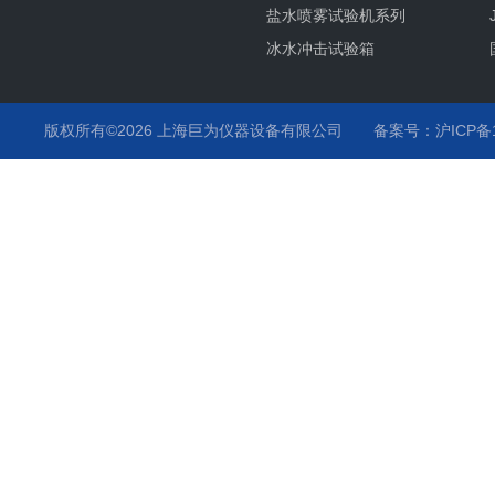
盐水喷雾试验机系列
冰水冲击试验箱
冷热冲击试验箱系列
恒温恒湿试验箱系列
版权所有©2026 上海巨为仪器设备有限公司
备案号：沪ICP备12
汽车行业试验箱系列
培养箱
插拔力试验机
智能型影像测量仪
老化试验箱
低温脆性测定仪
门尼粘度仪
仪器配件及进口耗材
低气压试验箱系列
温升试验机系列
换气老化试验箱系列