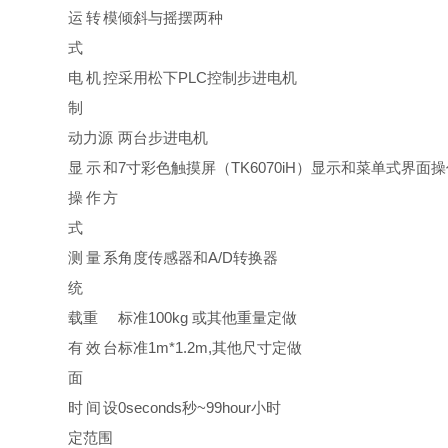
运转模
倾斜与摇摆两种
式
电机控
采用松下PLC控制步进电机
制
动力源
两台步进电机
显示和
7寸彩色触摸屏（TK6070iH）显示和菜单式
操作方
式
测量系
角度传感器和A/D转换器
统
载重
标准100kg 或其他重量定做
有效台
标准1m*1.2m,其他尺寸定做
面
时间设
0seconds秒~99hour小时
定范围