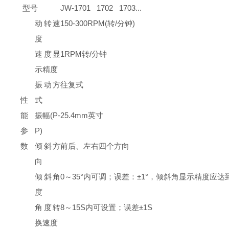
型号
JW-1701 1702 1703...
动转速
150-300RPM(转/分钟)
度
速度显
1RPM转/分钟
示精度
振动方
往复式
性
式
能
振幅(P-
25.4mm英寸
参
P)
数
倾斜方
前后、左右四个方向
向
倾斜角
0～35°内可调；误差：±1°，倾斜角显示精度应达到0
度
角度转
8～15S内可设置；误差±1S
换速度