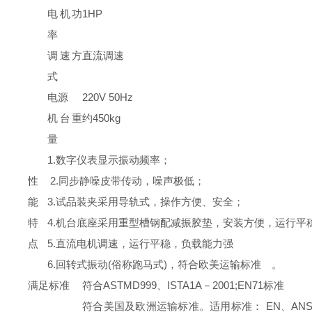
电机功
1HP
率
调速方
直流调速
式
电源
220V 50Hz
机台重
约450kg
量
1.数字仪表显示振动频率；
性
2.同步静噪皮带传动，噪声极低；
能
3.试品装夹采用导轨式，操作方便、安全；
特
4.机台底座采用重型槽钢配减振胶垫，安装方便，运行平
点
5.直流电机调速，运行平稳，负载能力强
6.回转式振动(俗称跑马式)，符合欧美运输标准 。
满足标准
符合ASTMD999、ISTA1A－2001;EN71标准
符合美国及欧洲运输标准。适用标准： EN、ANSI、