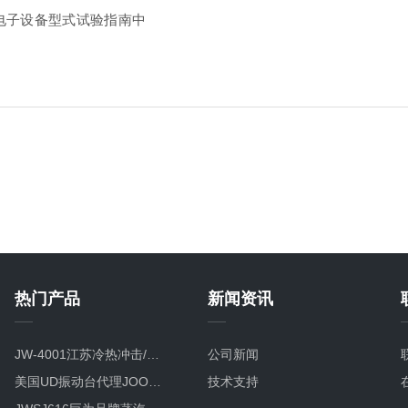
气电子设备型式试验指南中
热门产品
新闻资讯
JW-4001江苏冷热冲击/温度冲击/高低温冲击试验箱
公司新闻
美国UD振动台代理JOOWAY振动台跻身世界四强
技术支持