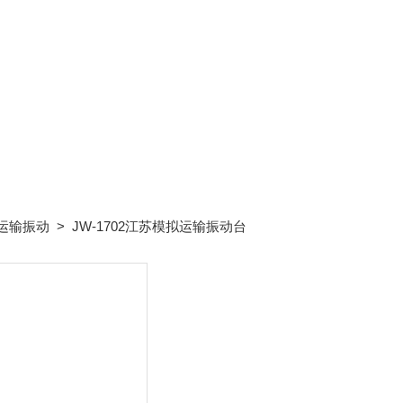
运输振动
> JW-1702江苏模拟运输振动台